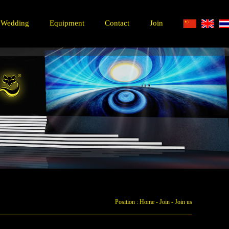
Wedding
Equipment
Contact
Join
Position :
Home
-
Join
-
Join us