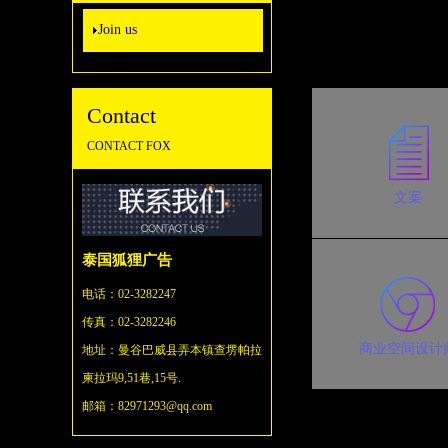
Join us
Contact
CONTACT FOX
文案
泰国狐狸广告
电话：02-3282247
传真：02-3282246
商业空间设计
地址：
曼谷巴威县弄本镇查塄帕拉
柬拉玛9,51巷,15号.
邮箱：82971293@qq.com