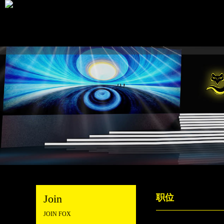
Join
职位
JOIN FOX