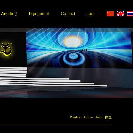
Wedding
Equipment
Contact
Join
Position :
Home
-
Join
-
职位