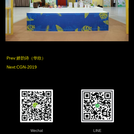
Prev:
娇韵诗（华欣）
Next:
CGN-2019
Wechat
LINE