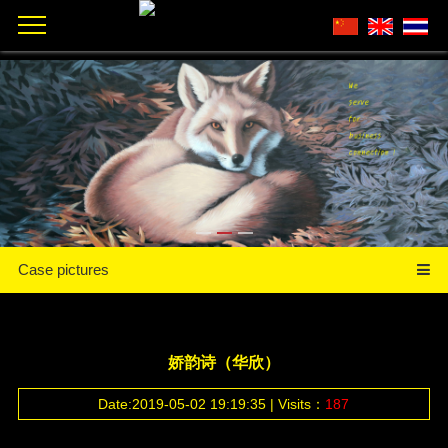
Case pictures
娇韵诗（华欣）
Date:2019-05-02 19:19:35 | Visits：
187