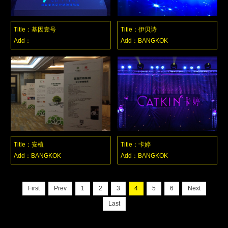
Title：基因壹号
Title：伊贝诗
Add：
Add：BANGKOK
Title：安植
Title：卡婷
Add：BANGKOK
Add：BANGKOK
First
Prev
1
2
3
4
5
6
Next
Last