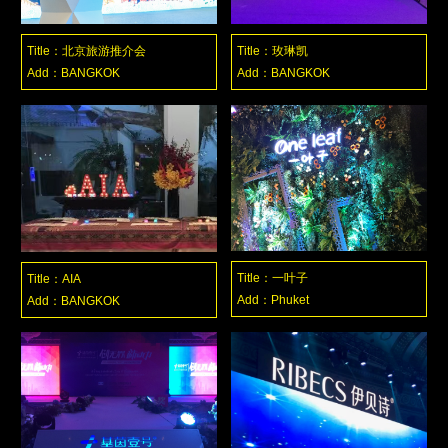
Title：北京旅游推介会
Title：玫琳凯
Add：BANGKOK
Add：BANGKOK
Title：一叶子
Title：AIA
Add：Phuket
Add：BANGKOK