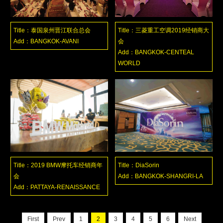
Title：泰国泉州晋江联合总会
Title：三菱重工空调2019经销商大
Add：BANGKOK-AVANI
会
Add：BANGKOK-CENTEAL
WORLD
Title：2019 BMW摩托车经销商年
Title：DiaSorin
会
Add：BANGKOK-SHANGRI-LA
Add：PATTAYA-RENAISSANCE
First
Prev
1
2
3
4
5
6
Next