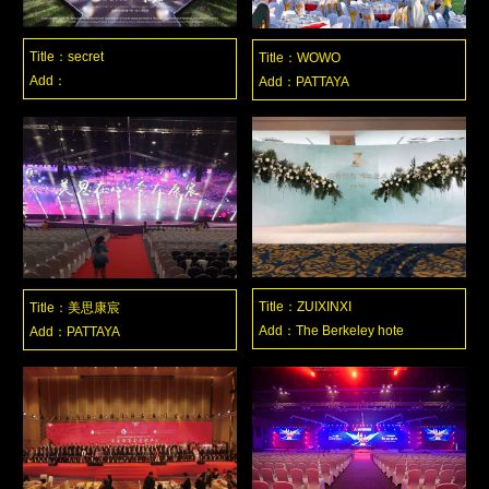
Title：secret
Title：WOWO
Add：
Add：PATTAYA
Title：ZUIXINXI
Title：美思康宸
Add：The Berkeley hote
Add：PATTAYA