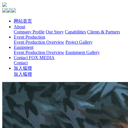
网站首页
About
Company Profile
Our Story
Capabilities
Clients & Partners
Event Production
Event Production Overview
Project Gallery
Equipment
Event Production Overview
Equipment Gallery
Contact FOX MEDIA
Contact
加入狐狸
加入狐狸